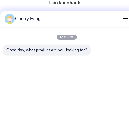
Liên lạc nhanh
điện thoại
Cherry Feng
86-135-84177887
E-mail
6:39 PM
sales@balerofchina.com
Good day, what product are you looking for?
Địa chỉ
Chính sách bảo mật
|
Sơ đồ trang web
Trung Quốc tốt Chất lượng Phế liệu kim loại Baler Nhà cung cấp.
Bản quyền © 2016-2026 Jiangsu Wanshida Hydraulic Machinery
Co., Ltd Tất cả. Tất cả quyền được bảo lưu.