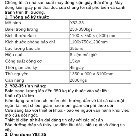
Chúng tôi là nhà sản xuất máy đóng kiện giấy thải đứng. Máy
đóng kiện giấy phế thải dọc của chúng tôi rất phổ biến và cạnh
tranh trên thị trường.
1. Thông số kỹ thuật:
Mô hình
Y82-35
Balel trọng lượng
250-350kgs
Kích thước Bale
1100 × 750 × (-800) mm
Kích thước phòng báo chí
1100x750x1200mm
Lực lượng báo chí
35tons
Hiệu quả
6 kiện mỗi giờ
Công suất động cơ
15kw
Thời gian chu kỳ
45 giây
Thứ nguyên
1350 × 900 × 3100mm
Cân nặng
2000Kgs
2. Y82-35 tính năng:
Bale trọng lượng lên đến 350 kg tùy thuộc vào vật liệu
Khẩu độ tải lớn
Biến dạng ram báo chí miễn phí, hướng dẫn về tất cả các mặt -
ngăn tải một chiều, giảm hao mòn, giảm chi phí theo dõi
Cửa sáng tạo với thiết bị khóa - bảo vệ người vận hành khỏi việc
mở cửa đột ngột.
Thiết bị điện tử hiện đại đáng tin cậy với các nút ấn
Bảo dưỡng thấp và thủy lực điện lâu dài - hiệu quả và đáng tin
cậy
3. Ứng dụng Y82-35