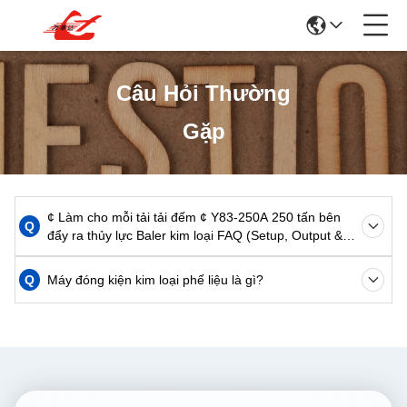
Câu Hỏi Thường
Gặp
¢ Làm cho mỗi tải tải đếm ¢ Y83-250A 250 tấn bên
Q
đẩy ra thủy lực Baler kim loại FAQ (Setup, Output &
ROI Tips)
Q
Máy đóng kiện kim loại phế liệu là gì?