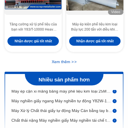
Nước giải khát Đồ uống Phế liệu Baler Metal Nhôm có thể Tái chế Thiết bị PLC Control
Video
Phế liệu kim loại phế liệu không trọng lực, máy ép cặn xẻ 3 tấn mỗi giờ
Tăng cường xử lý phế liệu của
Máy ép kiện phế liệu kim loại
Máy nghiền kim loại nhỏ nhất Máy gia công phế liệu bằng thủy lực Máy gia công dầu
bạn với Y83/T-10000 Heavy
thủy lực 200 tấn với điều khiển
Duty Scrap Metal Baler
PLC
Kiểm soát điện kim loại màu
Nhận được giá tốt nhất
Nhận được giá tốt nhất
315 tấn phế liệu kim loại phế liệu nặng cho thiết bị luyện kim 22kW
Đồng phế liệu kim loại chất thải Baler Bale Front Out CE Giấy chứng nhận
Xem thêm
>
>
Forwarder Out Máy Khoan Máy Phế Liệu Kim Loại Máy Xử Lý Nước Thải
Tấm nhôm phế liệu kim loại máy đầm nén với lực ép 125 tấn
Nhiều sản phẩm hơn
Máy ép cặn xi măng bằng máy phế liệu kim loại 25MPa, Máy tái chế phế liệu kim loại 250 x 250mm Kích thước Bale
Máy nghiền giấy ngang Máy nghiền tự động Y82W-125A
Máy Xử lý Chất thải giấy tự động Máy Cán bằng tay bằng Băng tải Y82W-125
Chất thải nặng Máy nghiền giấy Máy nghiền tái chế tự động Y82W-100Z
Máy tự động hoàn toàn giấy thải Baler Carton Máy tái chế Máy PLC Y82W-50A