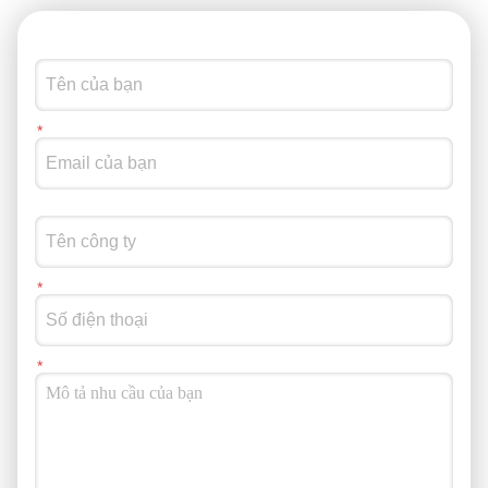
động: giảm việc xử lý lại và duy trì kích thước trước khi gửi đi,
nhờ đó quá trình tải trở nên mượt mà hơn và dễ dự đoán hơn
4) Ràng buộc về trang web (Bố cục & Tiện ích) Sân có những
hạn chế thực tế điển hình cho các hoạt động bận rộn của
Brazil: Không gian hạn chế gần làn xếp hàng, yêu cầu diện tích
nhà ga nhỏ gọn và phân luồng giao thông rõ ràng Cho ăn
bằng cần cẩu/vòng, cần miệng nạp rộng để xử lý các mẻ trộn
một cách hiệu quả Cần giải phóng làn đường xả và xếp chồng
để tránh ùn tắc và ùn tắc Quy hoạch nguồn điện xung quanh
nguồn cung cấp công nghiệp ổn định (loại 380V/50Hz, tùy
chỉnh theo yêu cầu) và hoạt động ổn định hàng ngày 5) Tại
sao lại có trọng tải này (Logic lựa chọn) Khách hàng đã chọn
mộtMáy cắt phế liệu container loại 630 tấnbởi vì hỗn hợp phế
liệu của họ bao gồm các phần và tấm nặng hơn đòi hỏi lực cắt
mạnhkhông hy sinh nhịp điệu. Quyết định này gắn liền với các
yếu tố có thể đo lường được: Một chiều rộngMiệng cho ăn
3700 × 2500 mmđể cẩu thực tế vận chuyển phế liệu nặng hỗn
hợp Một người mạnh mẽxi lanh giữ (1153 kN)để ổn định các
mảnh không đều và giảm thời gian định vị lại MỘTlưỡi dao
1500 mmVàMiệng đầu ra 1500 × 400 mmđể hỗ trợ việc xả thải