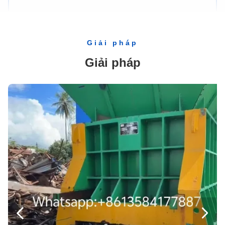
Hai Máy Phay Dạng Vertical Carter, Máy Khoan Hộp Gia Quyền 80 giây, Y82-100
Xử lý chất thải dọc thủy lực Máy nghiền cối Máy nghiền kéo dài Y82-25
Giải pháp
Máy ép cặn bã giấy có hiệu quả cao Giấy chứng nhận ISO Y82-63
Giải pháp
Máy Xử lý Chất thải Tái chế 10 tấn Thiết bị Tái chế Tự động 3 Pha 220 Vôn
Máy cán nén 15kW, Máy ép giấy thải của Siemens
Nhôm có thể Baler Máy ép cát thủy lực, 18,5 Máy phế liệu điện Scrap Thiết bị
Máy Khoan Máy Khoan Máy Xử Lý Chất Thải Cứng Máy Phay Đúc Có Lưu Trữ HMS 1 & 2

