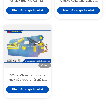
liệu Máy Trúc Máy Cán Bằng
Cầu Xe Xử Lý Chất Lỏng Xe
Thép Cứng Dễ dàng Kiểm
Xử Lý Tái Chế Xe Xưởng
soát Van Tay
5000mm
Nhận được giá tốt nhất
Nhận được giá tốt nhất
Video
800mm Chiều dài Lưỡi cưa
Phay thủy lực cho Tái chế kim
loại Yard
Nhận được giá tốt nhất