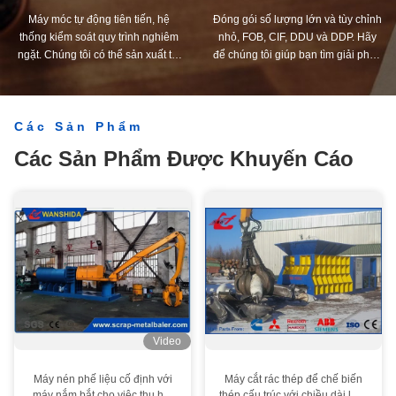
Máy móc tự động tiên tiến, hệ
Đóng gói số lượng lớn và tùy chỉnh
thống kiểm soát quy trình nghiêm
nhỏ, FOB, CIF, DDU và DDP. Hãy
ngặt. Chúng tôi có thể sản xuất tất
để chúng tôi giúp bạn tìm giải pháp
cả các đầu nối điện vượt quá yêu
tốt nhất cho mọi vấn đề của bạn.
cầu của bạn.
Các Sản Phẩm
Các Sản Phẩm Được Khuyến Cáo
Video
Máy nén phế liệu cố định với
Máy cắt rác thép để chế biến
máy nắm bắt cho việc thu hồi
thép cấu trúc với chiều dài lưỡi